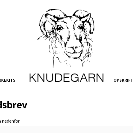
KKEKITS
OPSKRIF
dsbrev
n nedenfor.