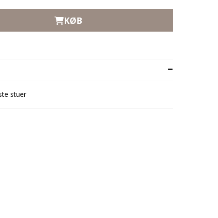
KØB
ste stuer