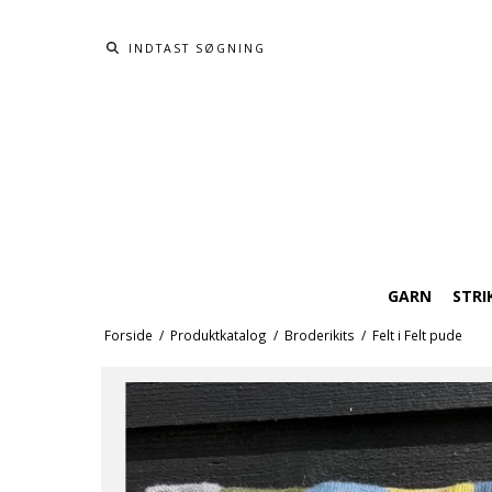
GARN
STRI
Forside
/
Produktkatalog
/
Broderikits
/
Felt i Felt pude