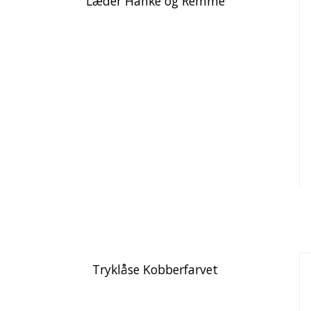
Læder Hanke og Remme
Tryklåse Kobberfarvet