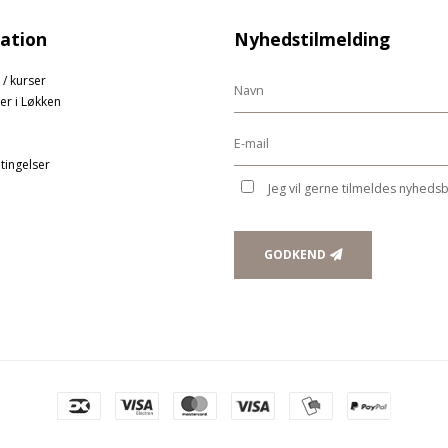
ation
Nyhedstilmelding
 / kurser
er i Løkken
tingelser
Jeg vil gerne tilmeldes nyheds
GODKEND