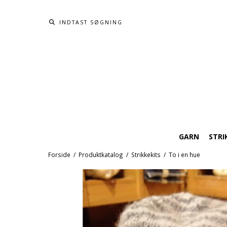
GARN
STRI
Forside
/
Produktkatalog
/
Strikkekits
/
To i en hue