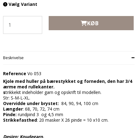
Vælg Variant
KØB
Beskrivelse
Reference
Vo 053
Kjole med huller på bærestykket og forneden, den har 3/4
ærme med rullekanter.
s
trikkekit indeholder garn og opskrift til modellen.
Str: S-M-L-XL.
Overvidde under brystet:
84, 90, 94, 100 cm
Længder
: 68, 70, 72, 74 cm
Pinde:
rundpind 3 og 4,5 mm
Strikkefasthed
: 20 masker X 26 pinde = 10 x10 cm.
Design: Knudegarn.