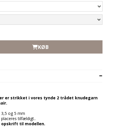
KØB
r er strikket i vores tynde 2 trådet knudegarn
air.
nd 3,5 og 5 mm
laceres tilfældigt..
 opskrift til modellen.