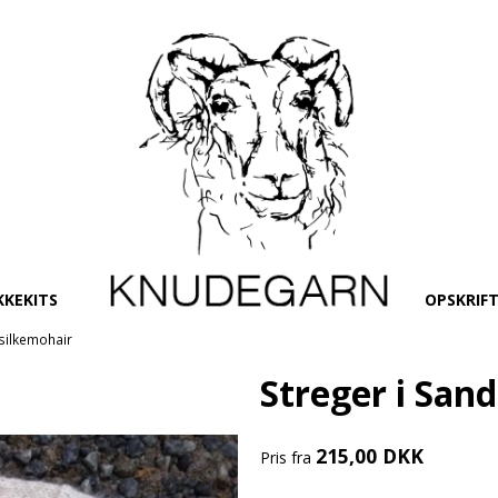
KKEKITS
OPSKRIF
silkemohair
Streger i San
215,00 DKK
Pris fra